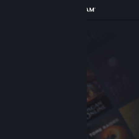
Σύνδεση
Κατάστημα
Κοινότητα
Σχετικά
Υποστήριξη
Αλλαγή γλώσσας
Αποκτήστε την εφαρμογή Steam για κινητές συσκευές
Προβολή ιστοσελίδας για υπολογιστές