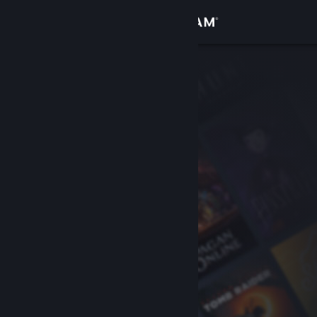
Σύνδεση
Κατάστημα
Κοινότητα
Σχετικά
Υποστήριξη
Αλλαγή γλώσσας
Αποκτήστε την εφαρμογή Steam για κινητές συσκευές
Προβολή ιστοσελίδας για υπολογιστές