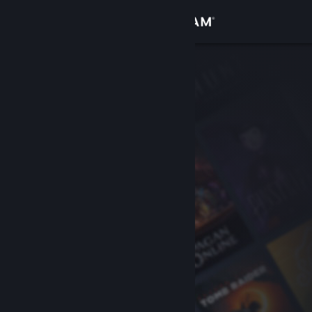
Σύνδεση
Κατάστημα
Κοινότητα
Σχετικά
Υποστήριξη
Αλλαγή γλώσσας
Αποκτήστε την εφαρμογή Steam για κινητές συσκευές
Προβολή ιστοσελίδας για υπολογιστές