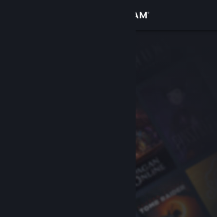
Σύνδεση
Κατάστημα
Κοινότητα
Σχετικά
Υποστήριξη
Αλλαγή γλώσσας
Αποκτήστε την εφαρμογή Steam για κινητές συσκευές
Προβολή ιστοσελίδας για υπολογιστές