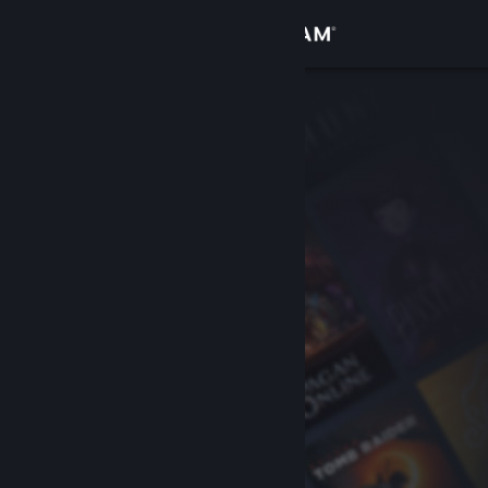
Σύνδεση
Κατάστημα
Κοινότητα
Σχετικά
Υποστήριξη
Αλλαγή γλώσσας
Αποκτήστε την εφαρμογή Steam για κινητές συσκευές
Προβολή ιστοσελίδας για υπολογιστές