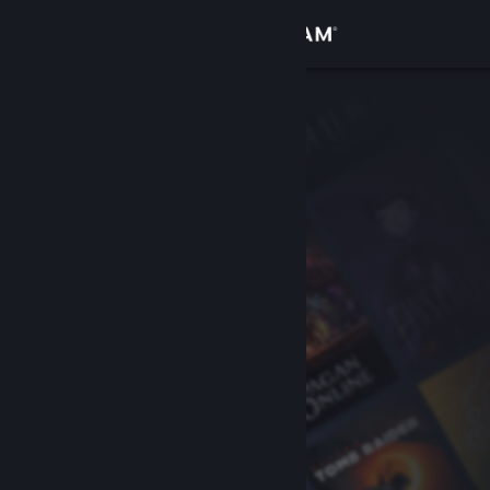
Σύνδεση
Κατάστημα
Κοινότητα
Σχετικά
Υποστήριξη
Αλλαγή γλώσσας
Αποκτήστε την εφαρμογή Steam για κινητές συσκευές
Προβολή ιστοσελίδας για υπολογιστές