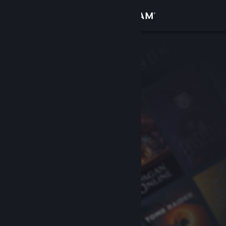
Σύνδεση
Κατάστημα
Κοινότητα
Σχετικά
Υποστήριξη
Αλλαγή γλώσσας
Αποκτήστε την εφαρμογή Steam για κινητές συσκευές
Προβολή ιστοσελίδας για υπολογιστές