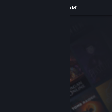
Σύνδεση
Κατάστημα
Κοινότητα
Σχετικά
Υποστήριξη
Αλλαγή γλώσσας
Αποκτήστε την εφαρμογή Steam για κινητές συσκευές
Προβολή ιστοσελίδας για υπολογιστές