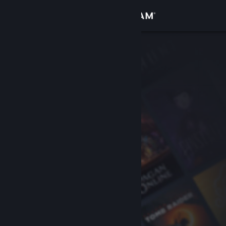
Σύνδεση
Κατάστημα
Κοινότητα
Σχετικά
Υποστήριξη
Αλλαγή γλώσσας
Αποκτήστε την εφαρμογή Steam για κινητές συσκευές
Προβολή ιστοσελίδας για υπολογιστές