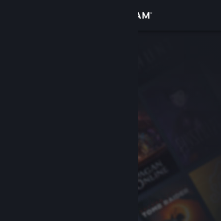
Σύνδεση
Κατάστημα
Κοινότητα
Σχετικά
Υποστήριξη
Αλλαγή γλώσσας
Αποκτήστε την εφαρμογή Steam για κινητές συσκευές
Προβολή ιστοσελίδας για υπολογιστές