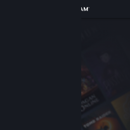
Σύνδεση
Κατάστημα
Κοινότητα
Σχετικά
Υποστήριξη
Αλλαγή γλώσσας
Αποκτήστε την εφαρμογή Steam για κινητές συσκευές
Προβολή ιστοσελίδας για υπολογιστές