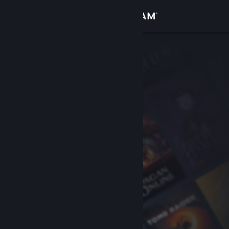
Σύνδεση
Κατάστημα
Κοινότητα
Σχετικά
Υποστήριξη
Αλλαγή γλώσσας
Αποκτήστε την εφαρμογή Steam για κινητές συσκευές
Προβολή ιστοσελίδας για υπολογιστές