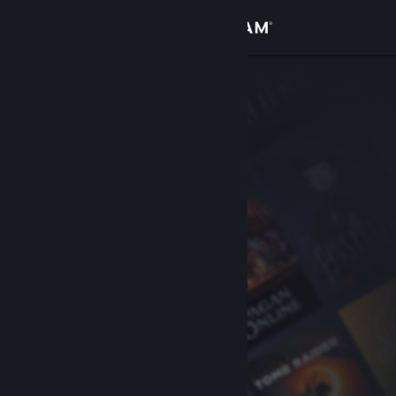
Σύνδεση
Κατάστημα
Κοινότητα
Σχετικά
Υποστήριξη
Αλλαγή γλώσσας
Αποκτήστε την εφαρμογή Steam για κινητές συσκευές
Προβολή ιστοσελίδας για υπολογιστές