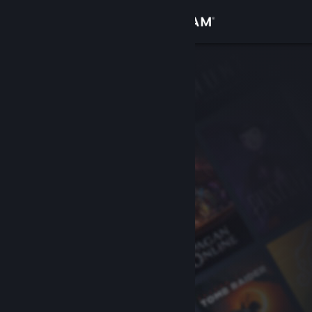
Σύνδεση
Κατάστημα
Κοινότητα
Σχετικά
Υποστήριξη
Αλλαγή γλώσσας
Αποκτήστε την εφαρμογή Steam για κινητές συσκευές
Προβολή ιστοσελίδας για υπολογιστές