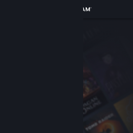
Σύνδεση
Κατάστημα
Κοινότητα
Σχετικά
Υποστήριξη
Αλλαγή γλώσσας
Αποκτήστε την εφαρμογή Steam για κινητές συσκευές
Προβολή ιστοσελίδας για υπολογιστές