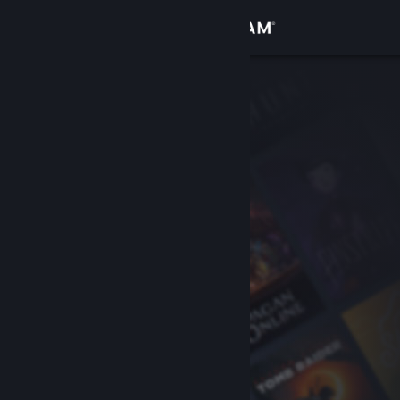
Σύνδεση
Κατάστημα
Κοινότητα
Σχετικά
Υποστήριξη
Αλλαγή γλώσσας
Αποκτήστε την εφαρμογή Steam για κινητές συσκευές
Προβολή ιστοσελίδας για υπολογιστές