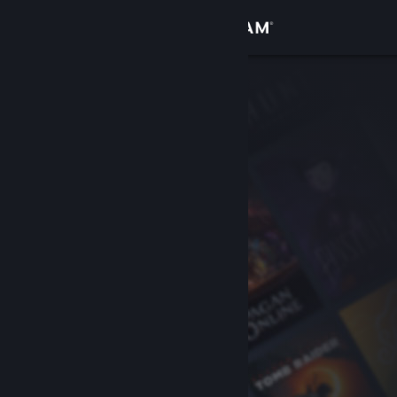
Σύνδεση
Κατάστημα
Κοινότητα
Σχετικά
Υποστήριξη
Αλλαγή γλώσσας
Αποκτήστε την εφαρμογή Steam για κινητές συσκευές
Προβολή ιστοσελίδας για υπολογιστές