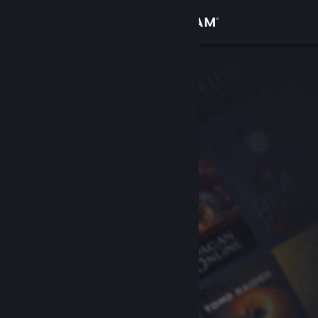
Σύνδεση
Κατάστημα
Κοινότητα
Σχετικά
Υποστήριξη
Αλλαγή γλώσσας
Αποκτήστε την εφαρμογή Steam για κινητές συσκευές
Προβολή ιστοσελίδας για υπολογιστές