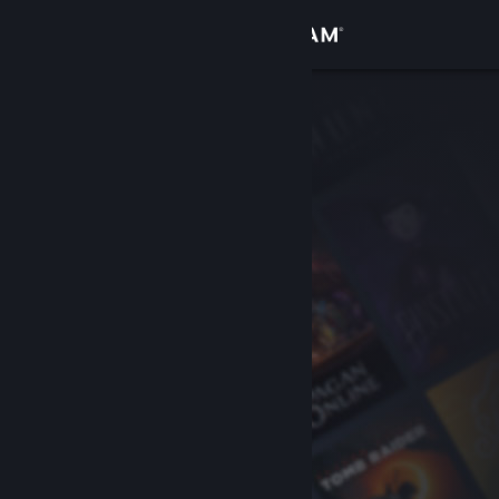
Σύνδεση
Κατάστημα
Κοινότητα
Σχετικά
Υποστήριξη
Αλλαγή γλώσσας
Αποκτήστε την εφαρμογή Steam για κινητές συσκευές
Προβολή ιστοσελίδας για υπολογιστές