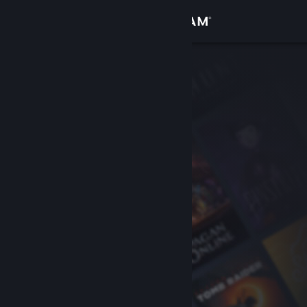
Σύνδεση
Κατάστημα
Κοινότητα
Σχετικά
Υποστήριξη
Αλλαγή γλώσσας
Αποκτήστε την εφαρμογή Steam για κινητές συσκευές
Προβολή ιστοσελίδας για υπολογιστές