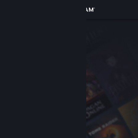
Σύνδεση
Κατάστημα
Κοινότητα
Σχετικά
Υποστήριξη
Αλλαγή γλώσσας
Αποκτήστε την εφαρμογή Steam για κινητές συσκευές
Προβολή ιστοσελίδας για υπολογιστές