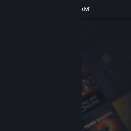
Σύνδεση
Κατάστημα
Κοινότητα
Σχετικά
Υποστήριξη
Αλλαγή γλώσσας
Αποκτήστε την εφαρμογή Steam για κινητές συσκευές
Προβολή ιστοσελίδας για υπολογιστές