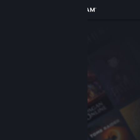
Σύνδεση
Κατάστημα
Κοινότητα
Σχετικά
Υποστήριξη
Αλλαγή γλώσσας
Αποκτήστε την εφαρμογή Steam για κινητές συσκευές
Προβολή ιστοσελίδας για υπολογιστές