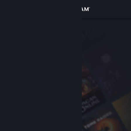
Σύνδεση
Κατάστημα
Κοινότητα
Σχετικά
Υποστήριξη
Αλλαγή γλώσσας
Αποκτήστε την εφαρμογή Steam για κινητές συσκευές
Προβολή ιστοσελίδας για υπολογιστές