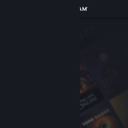
Σύνδεση
Κατάστημα
Κοινότητα
Σχετικά
Υποστήριξη
Αλλαγή γλώσσας
Αποκτήστε την εφαρμογή Steam για κινητές συσκευές
Προβολή ιστοσελίδας για υπολογιστές