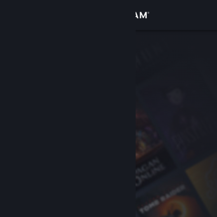
Σύνδεση
Κατάστημα
Κοινότητα
Σχετικά
Υποστήριξη
Αλλαγή γλώσσας
Αποκτήστε την εφαρμογή Steam για κινητές συσκευές
Προβολή ιστοσελίδας για υπολογιστές