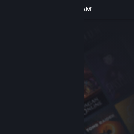
Σύνδεση
Κατάστημα
Κοινότητα
Σχετικά
Υποστήριξη
Αλλαγή γλώσσας
Αποκτήστε την εφαρμογή Steam για κινητές συσκευές
Προβολή ιστοσελίδας για υπολογιστές