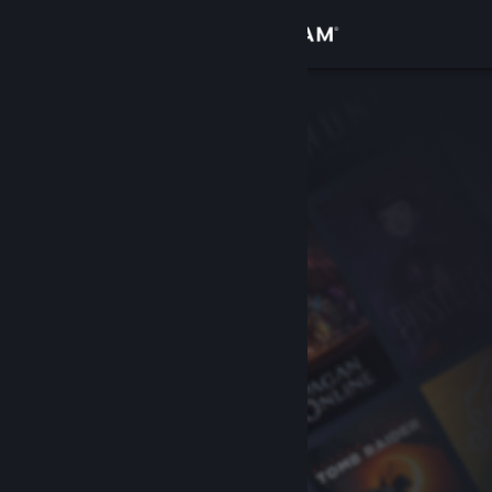
Σύνδεση
Κατάστημα
Κοινότητα
Σχετικά
Υποστήριξη
Αλλαγή γλώσσας
Αποκτήστε την εφαρμογή Steam για κινητές συσκευές
Προβολή ιστοσελίδας για υπολογιστές