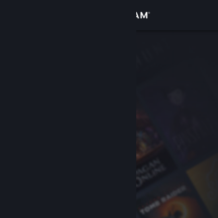
Σύνδεση
Κατάστημα
Κοινότητα
Σχετικά
Υποστήριξη
Αλλαγή γλώσσας
Αποκτήστε την εφαρμογή Steam για κινητές συσκευές
Προβολή ιστοσελίδας για υπολογιστές