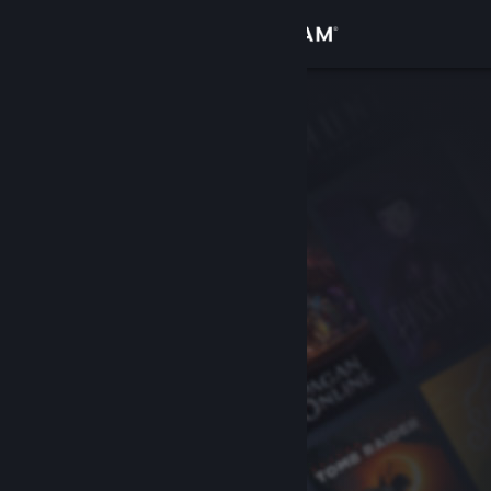
Σύνδεση
Κατάστημα
Κοινότητα
Σχετικά
Υποστήριξη
Αλλαγή γλώσσας
Αποκτήστε την εφαρμογή Steam για κινητές συσκευές
Προβολή ιστοσελίδας για υπολογιστές