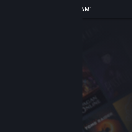
Σύνδεση
Κατάστημα
Κοινότητα
Σχετικά
Υποστήριξη
Αλλαγή γλώσσας
Αποκτήστε την εφαρμογή Steam για κινητές συσκευές
Προβολή ιστοσελίδας για υπολογιστές