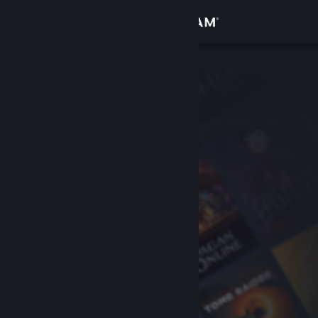
Σύνδεση
Κατάστημα
Κοινότητα
Σχετικά
Υποστήριξη
Αλλαγή γλώσσας
Αποκτήστε την εφαρμογή Steam για κινητές συσκευές
Προβολή ιστοσελίδας για υπολογιστές