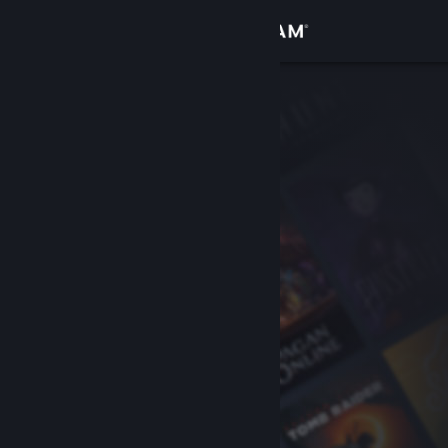
Σύνδεση
Κατάστημα
Κοινότητα
Σχετικά
Υποστήριξη
Αλλαγή γλώσσας
Αποκτήστε την εφαρμογή Steam για κινητές συσκευές
Προβολή ιστοσελίδας για υπολογιστές