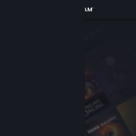
Σύνδεση
Κατάστημα
Κοινότητα
Σχετικά
Υποστήριξη
Αλλαγή γλώσσας
Αποκτήστε την εφαρμογή Steam για κινητές συσκευές
Προβολή ιστοσελίδας για υπολογιστές