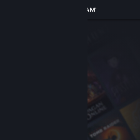
Σύνδεση
Κατάστημα
Κοινότητα
Σχετικά
Υποστήριξη
Αλλαγή γλώσσας
Αποκτήστε την εφαρμογή Steam για κινητές συσκευές
Προβολή ιστοσελίδας για υπολογιστές