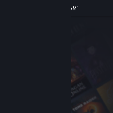
Σύνδεση
Κατάστημα
Κοινότητα
Σχετικά
Υποστήριξη
Αλλαγή γλώσσας
Αποκτήστε την εφαρμογή Steam για κινητές συσκευές
Προβολή ιστοσελίδας για υπολογιστές