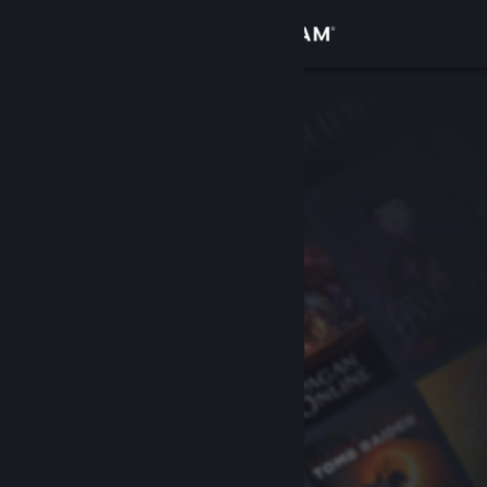
Σύνδεση
Κατάστημα
Κοινότητα
Σχετικά
Υποστήριξη
Αλλαγή γλώσσας
Αποκτήστε την εφαρμογή Steam για κινητές συσκευές
Προβολή ιστοσελίδας για υπολογιστές