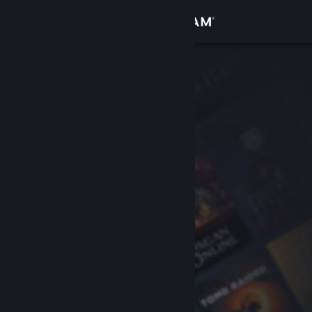
Σύνδεση
Κατάστημα
Κοινότητα
Σχετικά
Υποστήριξη
Αλλαγή γλώσσας
Αποκτήστε την εφαρμογή Steam για κινητές συσκευές
Προβολή ιστοσελίδας για υπολογιστές