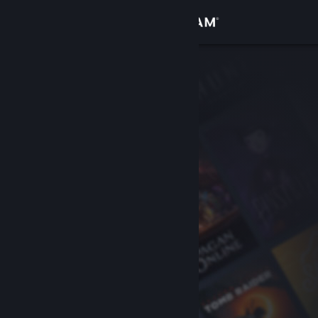
Σύνδεση
Κατάστημα
Κοινότητα
Σχετικά
Υποστήριξη
Αλλαγή γλώσσας
Αποκτήστε την εφαρμογή Steam για κινητές συσκευές
Προβολή ιστοσελίδας για υπολογιστές