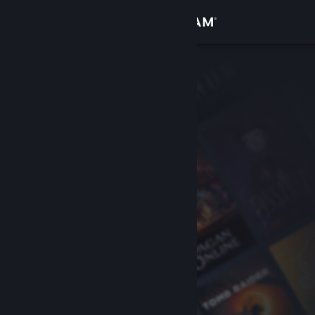
Σύνδεση
Κατάστημα
Κοινότητα
Σχετικά
Υποστήριξη
Αλλαγή γλώσσας
Αποκτήστε την εφαρμογή Steam για κινητές συσκευές
Προβολή ιστοσελίδας για υπολογιστές