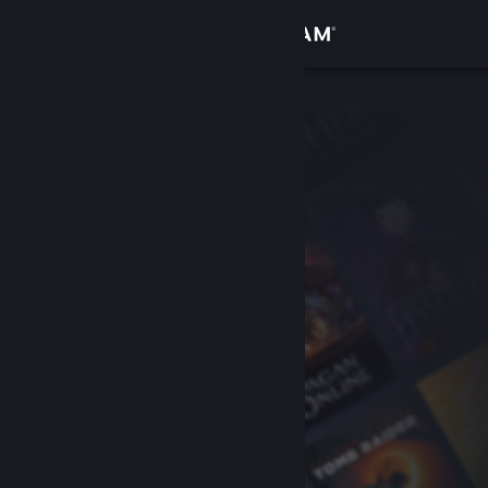
Σύνδεση
Κατάστημα
Κοινότητα
Σχετικά
Υποστήριξη
Αλλαγή γλώσσας
Αποκτήστε την εφαρμογή Steam για κινητές συσκευές
Προβολή ιστοσελίδας για υπολογιστές