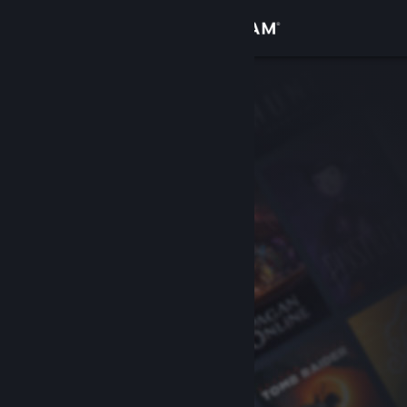
Σύνδεση
Κατάστημα
Κοινότητα
Σχετικά
Υποστήριξη
Αλλαγή γλώσσας
Αποκτήστε την εφαρμογή Steam για κινητές συσκευές
Προβολή ιστοσελίδας για υπολογιστές