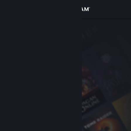
Σύνδεση
Κατάστημα
Κοινότητα
Σχετικά
Υποστήριξη
Αλλαγή γλώσσας
Αποκτήστε την εφαρμογή Steam για κινητές συσκευές
Προβολή ιστοσελίδας για υπολογιστές