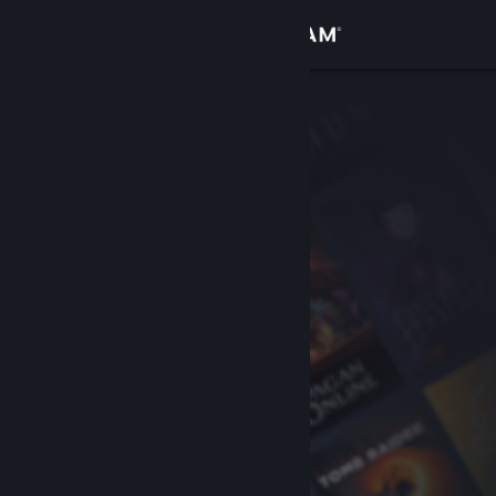
Σύνδεση
Κατάστημα
Κοινότητα
Σχετικά
Υποστήριξη
Αλλαγή γλώσσας
Αποκτήστε την εφαρμογή Steam για κινητές συσκευές
Προβολή ιστοσελίδας για υπολογιστές