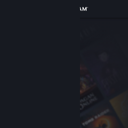
Σύνδεση
Κατάστημα
Κοινότητα
Σχετικά
Υποστήριξη
Αλλαγή γλώσσας
Αποκτήστε την εφαρμογή Steam για κινητές συσκευές
Προβολή ιστοσελίδας για υπολογιστές