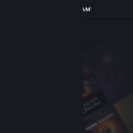
Σύνδεση
Κατάστημα
Κοινότητα
Σχετικά
Υποστήριξη
Αλλαγή γλώσσας
Αποκτήστε την εφαρμογή Steam για κινητές συσκευές
Προβολή ιστοσελίδας για υπολογιστές