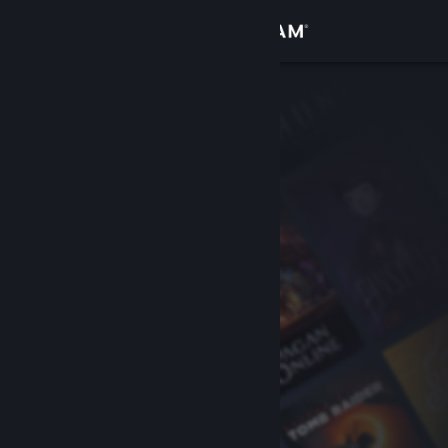
Σύνδεση
Κατάστημα
Κοινότητα
Σχετικά
Υποστήριξη
Αλλαγή γλώσσας
Αποκτήστε την εφαρμογή Steam για κινητές συσκευές
Προβολή ιστοσελίδας για υπολογιστές