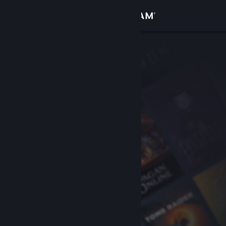
Σύνδεση
Κατάστημα
Κοινότητα
Σχετικά
Υποστήριξη
Αλλαγή γλώσσας
Αποκτήστε την εφαρμογή Steam για κινητές συσκευές
Προβολή ιστοσελίδας για υπολογιστές