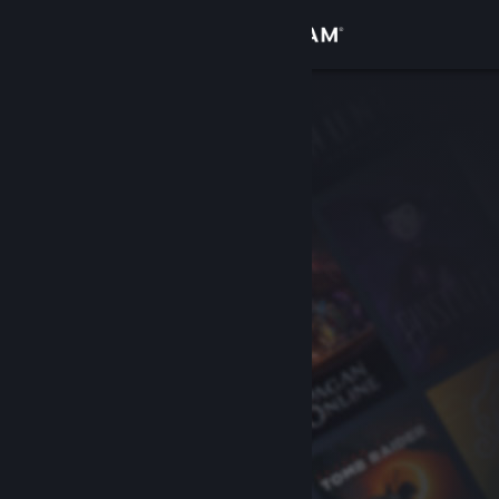
Σύνδεση
Κατάστημα
Κοινότητα
Σχετικά
Υποστήριξη
Αλλαγή γλώσσας
Αποκτήστε την εφαρμογή Steam για κινητές συσκευές
Προβολή ιστοσελίδας για υπολογιστές