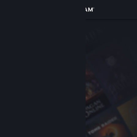
Σύνδεση
Κατάστημα
Κοινότητα
Σχετικά
Υποστήριξη
Αλλαγή γλώσσας
Αποκτήστε την εφαρμογή Steam για κινητές συσκευές
Προβολή ιστοσελίδας για υπολογιστές